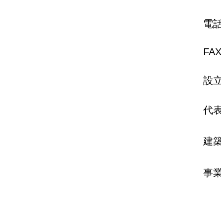
​電
​F
​設
​代
​建
​事